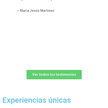
me
— Maria Jesús Martinez
cu
re
— An
Ver todos los testimonios
Experiencias únicas