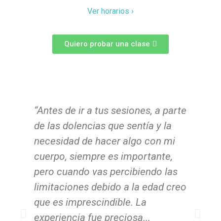
Ver horarios ›
Quiero probar una clase
“Antes de ir a tus sesiones, a parte
“Ll
de las dolencias que sentía y la
de 
necesidad de hacer algo con mi
pro
cuerpo, siempre es importante,
con
pero cuando vas percibiendo las
con
limitaciones debido a la edad creo
re
que es imprescindible. La
de 
experiencia fue preciosa...
par