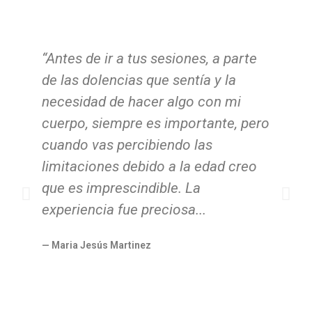
“Antes de ir a tus sesiones, a parte
“L
de las dolencias que sentía y la
yo
necesidad de hacer algo con mi
pr
cuerpo, siempre es importante, pero
co
cuando vas percibiendo las
co
limitaciones debido a la edad creo
r
que es imprescindible. La
la
experiencia fue preciosa...
aj
he
— Maria Jesús Martinez
T
— 