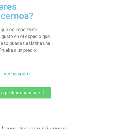
eres
cernos?
que es importante
a gusto en el espacio que
r eso puedes asistir a una
Prueba a un precio
Ver horarios ›
ro probar una clase
e hacer algo con mi cuerpo,
“Llevo un año a