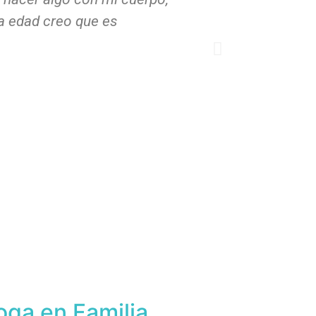
la edad creo que es
Siempre está a
cada uno para 
— Anthí Delenika
oga en Familia