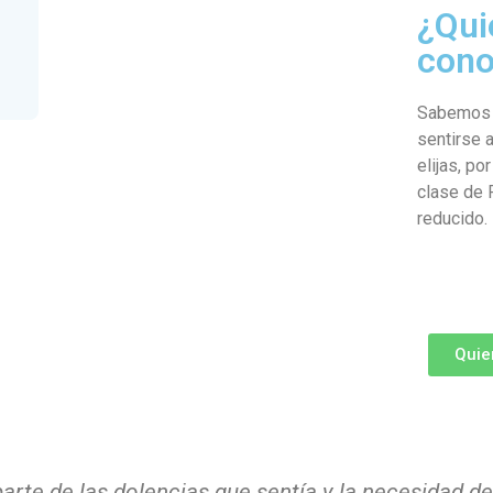
¿Qui
cono
Sabemos 
sentirse 
elijas, po
clase de 
reducido.
Quie
 parte de las dolencias que sentía y la necesidad d