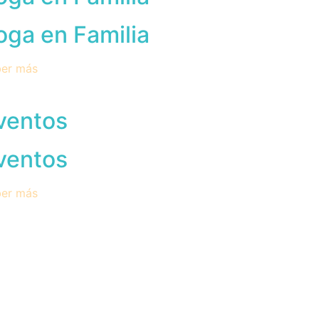
oga en Familia
er más
ventos
ventos
er más