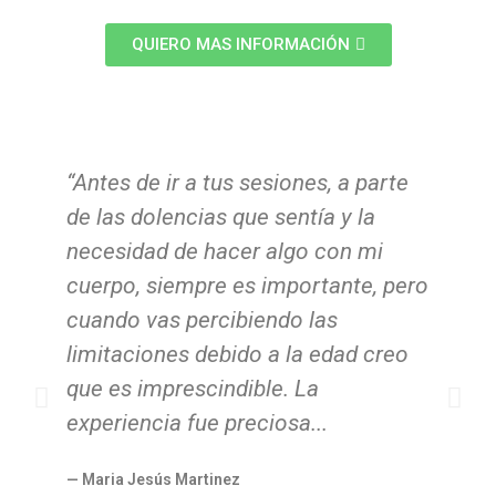
QUIERO MAS INFORMACIÓN
“Antes de ir a tus sesiones, a parte
“L
de las dolencias que sentía y la
yo
necesidad de hacer algo con mi
pr
cuerpo, siempre es importante, pero
co
cuando vas percibiendo las
co
limitaciones debido a la edad creo
r
que es imprescindible. La
la
experiencia fue preciosa...
aj
he
— Maria Jesús Martinez
T