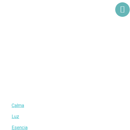
Rumbo
Tarot sanador
Calma
Luz
Esencia