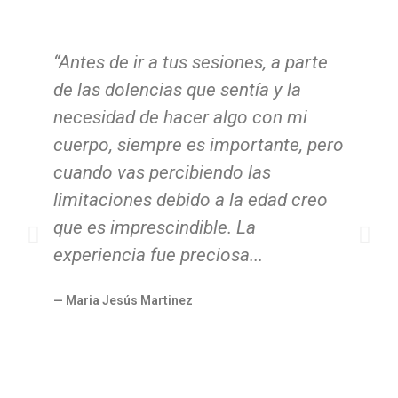
“Antes de ir a tus sesiones, a parte
“L
de las dolencias que sentía y la
yo
necesidad de hacer algo con mi
pr
cuerpo, siempre es importante, pero
co
cuando vas percibiendo las
co
limitaciones debido a la edad creo
r
que es imprescindible. La
la
experiencia fue preciosa...
aj
he
— Maria Jesús Martinez
T
— 